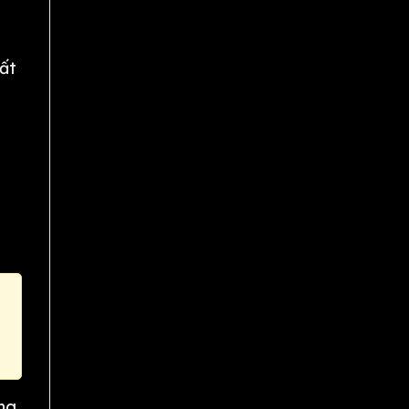
bất
ong