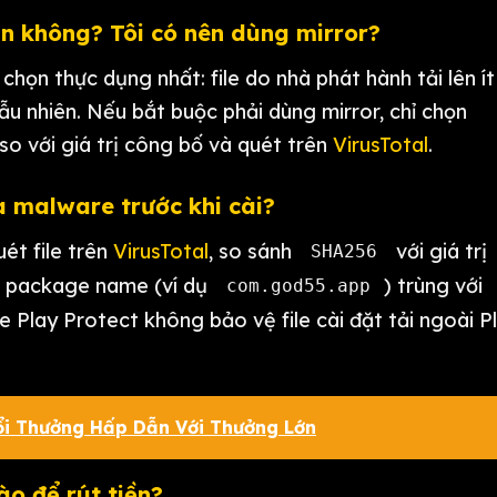
n không? Tôi có nên dùng mirror?
 chọn thực dụng nhất: file do nhà phát hành tải lên ít
ẫu nhiên. Nếu bắt buộc phải dùng mirror, chỉ chọn
so với giá trị công bố và quét trên
VirusTotal
.
 malware trước khi cài?
ét file trên
VirusTotal
, so sánh
với giá trị
SHA256
h package name (ví dụ
) trùng với
com.god55.app
 Play Protect không bảo vệ file cài đặt tải ngoài P
Đổi Thưởng Hấp Dẫn Với Thưởng Lớn
o để rút tiền?