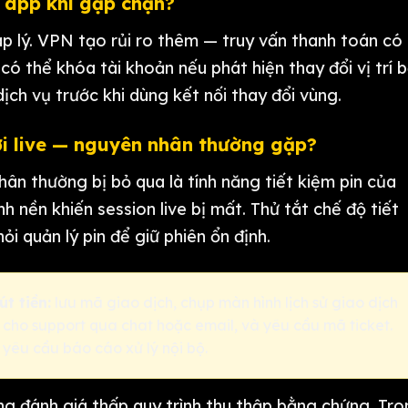
 app khi gặp chặn?
 lý. VPN tạo rủi ro thêm — truy vấn thanh toán có
có thể khóa tài khoản nếu phát hiện thay đổi vị trí 
ịch vụ trước khi dùng kết nối thay đổi vùng.
ơi live — nguyên nhân thường gặp?
ân thường bị bỏ qua là tính năng tiết kiệm pin của
nh nền khiến session live bị mất. Thử tắt chế độ tiết
ỏi quản lý pin để giữ phiên ổn định.
t tiền:
lưu mã giao dịch, chụp màn hình lịch sử giao dịch
cho support qua chat hoặc email, và yêu cầu mã ticket.
 yêu cầu báo cáo xử lý nội bộ.
ng đánh giá thấp quy trình thu thập bằng chứng. Tr