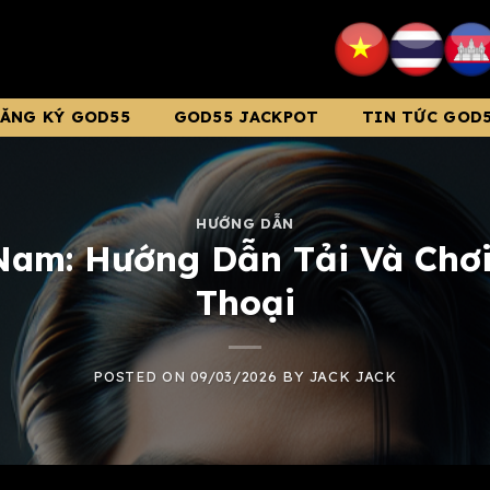
ĂNG KÝ GOD55
GOD55 JACKPOT
TIN TỨC GOD
HƯỚNG DẪN
Nam: Hướng Dẫn Tải Và Chơi
Thoại
POSTED ON
09/03/2026
BY
JACK JACK