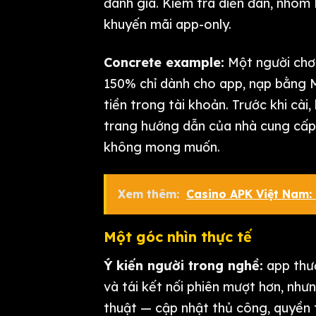
đánh giá. Kiểm tra diễn đàn, nhóm 
khuyến mãi app-only.
Concrete example:
Một người chơ
150% chỉ dành cho app, nạp bằng 
tiền trong tài khoản. Trước khi cài,
trang hướng dẫn của nhà cung cấp
không mong muốn.
Xem thêm:
Casino APK Việt Nam:
Một góc nhìn thực tế
Ý kiến người trong nghề:
app thườ
và tái kết nối phiên mượt hơn, nhưn
thuật — cập nhật thủ công, quyền 