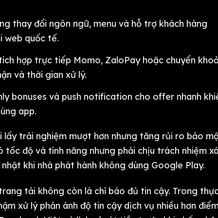
g thay đổi ngôn ngữ, menu và hỗ trợ khách hàng
i web quốc tế.
tích hợp trực tiếp Momo, ZaloPay hoặc chuyển kho
n và thời gian xử lý.
ly bonuses và push notification cho offer nhanh khi
dùng app.
i lấy trải nghiệm mượt hơn nhưng tăng rủi ro bảo m
 tốc độ và tính năng nhưng phải chịu trách nhiệm x
ập nhật khi nhà phát hành không dùng Google Play.
trang tải không còn là chỉ báo đủ tin cậy. Trong thự
chậm xử lý phản ánh độ tin cậy dịch vụ nhiều hơn điể