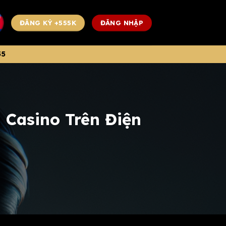
ĐĂNG KÝ +555K
ĐĂNG NHẬP
55
 Casino Trên Điện