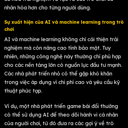
nhân hóa hơn cho từng người dùng.
Sự xuất hiện của AI và machine learning trong trò
chơi
AI và machine learning không chỉ cải thiện trải
nghiệm mà còn nâng cao tính bảo mật. Tuy
nhiên, những công nghệ này thường chỉ phù hợp
cho các nền tảng lớn có nguồn lực đầu tư mạnh.
Các nhà phát triển nhỏ có thể gặp khó khăn
trong việc áp dụng vì chi phí cao và yêu cầu kỹ
thuật phức tạp.
Ví dụ, một nhà phát triển game bài đổi thưởng
có thể sử dụng AI để theo dõi hành vi cá nhân
của người chơi, từ đó đưa ra các gợi ý về trò