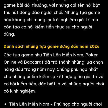
game bài đổi thưởng, với những cái tên nổi bật
thu hút đông đảo người chơi. Những tựa game
này không chỉ mang lại trải nghiệm giải trí mà
còn tạo cơ hội kiếm tiền thực sự cho người
dùng.
Danh sách những tựa game đứng đầu năm 2026
Các tựa game như Tiến Lên Miền Nam, Poker
Online và Baccarat đã trở thành những lựa chọn
hàng đầu trong năm nay. Chúng phù hợp nhất
cho những ai tìm kiếm sự kết hợp giữa giải trí và
cơ hội kiếm tiền, đặc biệt là với những người chơi
có kinh nghiệm.
Tiến Lên Miền Nam – Phù hợp cho người chơi