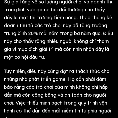
Sự gia tăng về số lượng người chơi và doanh thu
trong lĩnh vực game bài đổi thưởng cho thấy
đây là một thị trường tiềm năng. Theo thống kê,
doanh thu từ các trò chơi này đã tăng trưởng
trung bình 20% mỗi năm trong ba năm qua. Điều
này cho thấy rằng nhiều người không chỉ tham
gia vì mục đích giải trí mà còn nhìn nhận đây là
một cơ hội đầu tư.
Tuy nhiên, điều này cũng đặt ra thách thức cho
những nhà phát triển game. Họ cần phải đảm
bảo rằng các trò chơi của mình không chỉ hấp
dẫn mà còn công bằng và an toàn cho người
chơi. Việc thiếu minh bạch trong quy trình vận
hành có thể dẫn đến mất niềm tin từ phía người