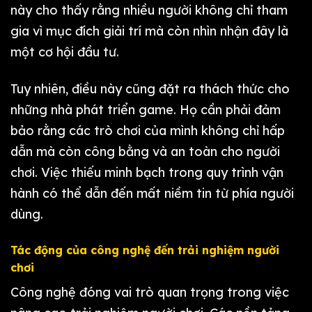
này cho thấy rằng nhiều người không chỉ tham
gia vì mục đích giải trí mà còn nhìn nhận đây là
một cơ hội đầu tư.
Tuy nhiên, điều này cũng đặt ra thách thức cho
những nhà phát triển game. Họ cần phải đảm
bảo rằng các trò chơi của mình không chỉ hấp
dẫn mà còn công bằng và an toàn cho người
chơi. Việc thiếu minh bạch trong quy trình vận
hành có thể dẫn đến mất niềm tin từ phía người
dùng.
Tác động của công nghệ đến trải nghiệm người
chơi
Công nghệ đóng vai trò quan trọng trong việc