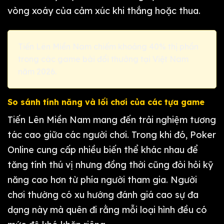
vòng xoáy của cảm xúc khi thắng hoặc thua.
Tiến Lên Miền Nam chiếm khoảng 40% thị phần
trong các game bài đổi thưởng tại Việt Nam
năm 2026.
So sánh tính năng và lối chơi của các tựa game
Tiến Lên Miền Nam mang đến trải nghiệm tương
tác cao giữa các người chơi. Trong khi đó, Poker
Online cung cấp nhiều biến thể khác nhau để
tăng tính thú vị nhưng đồng thời cũng đòi hỏi kỹ
năng cao hơn từ phía người tham gia. Người
chơi thường có xu hướng đánh giá cao sự đa
dạng này mà quên đi rằng mỗi loại hình đều có