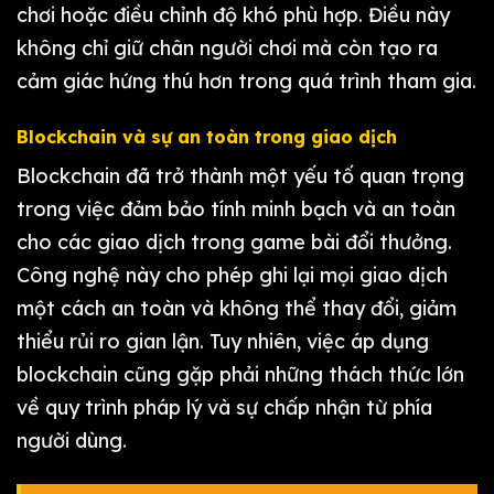
chơi hoặc điều chỉnh độ khó phù hợp. Điều này
không chỉ giữ chân người chơi mà còn tạo ra
cảm giác hứng thú hơn trong quá trình tham gia.
Blockchain và sự an toàn trong giao dịch
Blockchain đã trở thành một yếu tố quan trọng
trong việc đảm bảo tính minh bạch và an toàn
cho các giao dịch trong game bài đổi thưởng.
Công nghệ này cho phép ghi lại mọi giao dịch
một cách an toàn và không thể thay đổi, giảm
thiểu rủi ro gian lận. Tuy nhiên, việc áp dụng
blockchain cũng gặp phải những thách thức lớn
về quy trình pháp lý và sự chấp nhận từ phía
người dùng.