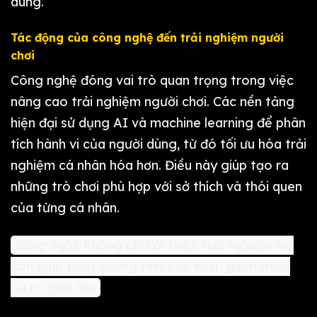
dùng.
Tác động của công nghệ đến trải nghiệm người
chơi
Công nghệ đóng vai trò quan trọng trong việc
nâng cao trải nghiệm người chơi. Các nền tảng
hiện đại sử dụng AI và machine learning để phân
tích hành vi của người dùng, từ đó tối ưu hóa trải
nghiệm cá nhân hóa hơn. Điều này giúp tạo ra
những trò chơi phù hợp với sở thích và thói quen
của từng cá nhân.
Công nghệ không chỉ cải thiện trải nghiệm mà
còn giúp tăng cường tính bảo mật, giảm thiểu
rủi ro gian lận.