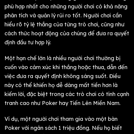
phù hợp nhất cho những người chơi có khả năng
phân tích và quản lý rủi ro tốt. Người chơi cần
hiểu rõ tỷ lệ thắng của từng trò chơi, cũng như
cách thức hoạt động của chúng để đưa ra quyết
định đầu tư hợp lý.
Một hạn chế lớn là nhiều người chơi thường bị
cuốn vào cảm xúc khi thắng hoặc thua, dẫn đến
việc đưa ra quyết định không sáng suốt. Điều
này có thể khiến họ dễ dàng mất tiền hơn là
kiếm lời, đặc biệt trong các trò chơi có tính cạnh
tranh cao như Poker hay Tiến Lên Miền Nam.
Ví dụ, một người chơi tham gia vào một bàn
Poker với ngân sách 1 triệu đồng. Nếu họ biết