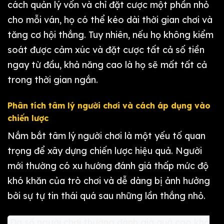
cách quản lý vốn và chỉ đặt cược một phần nhỏ
cho mỗi ván, họ có thể kéo dài thời gian chơi và
tăng cơ hội thắng. Tuy nhiên, nếu họ không kiểm
soát được cảm xúc và đặt cược tất cả số tiền
ngay từ đầu, khả năng cao là họ sẽ mất tất cả
trong thời gian ngắn.
Phân tích tâm lý người chơi và cách áp dụng vào
chiến lược
Nắm bắt tâm lý người chơi là một yếu tố quan
trọng để xây dựng chiến lược hiệu quả. Người
mới thường có xu hướng đánh giá thấp mức độ
khó khăn của trò chơi và dễ dàng bị ảnh hưởng
bởi sự tự tin thái quá sau những lần thắng nhỏ.
Đa số người chơi thường đánh giá quá cao khả