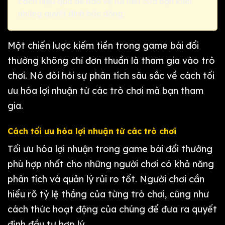
cách hiệu quả để bảo vệ túi tiền của bạn khỏi
những quyết định bốc đồng.
Một chiến lược kiếm tiền trong game bài đổi
thưởng không chỉ đơn thuần là tham gia vào trò
chơi. Nó đòi hỏi sự phân tích sâu sắc về cách tối
ưu hóa lợi nhuận từ các trò chơi mà bạn tham
gia.
Cách tối ưu hóa lợi nhuận từ các trò chơi
Tối ưu hóa lợi nhuận trong game bài đổi thưởng
phù hợp nhất cho những người chơi có khả năng
phân tích và quản lý rủi ro tốt. Người chơi cần
hiểu rõ tỷ lệ thắng của từng trò chơi, cũng như
cách thức hoạt động của chúng để đưa ra quyết
định đầu tư hợp lý.