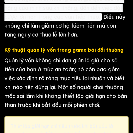
năng của mình sau khi thắng, dẫn đến việc đặt
cược lớn hơn trong các ván tiếp theo.
Điều này
không chỉ làm giảm cơ hội kiếm tiền mà còn
tăng nguy cơ thua lỗ lớn hơn.
Kỹ thuật quản lý vốn trong game bài đổi thưởng
Quản lý vốn không chỉ đơn giản là giữ cho số
tiền của bạn ở mức an toàn; nó còn bao gồm
việc xác định rõ ràng mục tiêu lợi nhuận và biết
khi nào nên dừng lại. Một số người chơi thường
mắc sai lầm khi không thiết lập giới hạn cho bản
thân trước khi bắt đầu mỗi phiên chơi.
Thiết lập giới hạn chi tiêu trước khi bắt đầu là