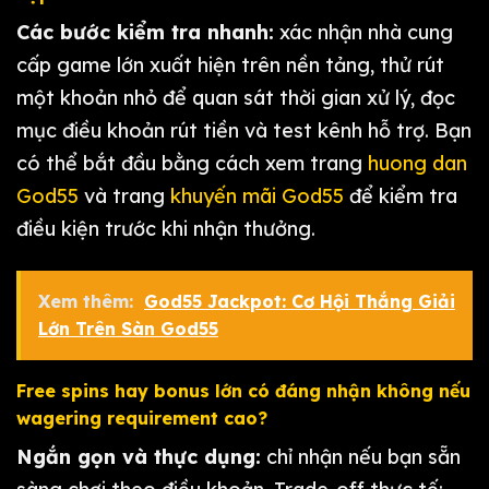
Các bước kiểm tra nhanh:
xác nhận nhà cung
cấp game lớn xuất hiện trên nền tảng, thử rút
một khoản nhỏ để quan sát thời gian xử lý, đọc
mục điều khoản rút tiền và test kênh hỗ trợ. Bạn
có thể bắt đầu bằng cách xem trang
huong dan
God55
và trang
khuyến mãi God55
để kiểm tra
điều kiện trước khi nhận thưởng.
Xem thêm:
God55 Jackpot: Cơ Hội Thắng Giải
Lớn Trên Sàn God55
Free spins hay bonus lớn có đáng nhận không nếu
wagering requirement cao?
Ngắn gọn và thực dụng:
chỉ nhận nếu bạn sẵn