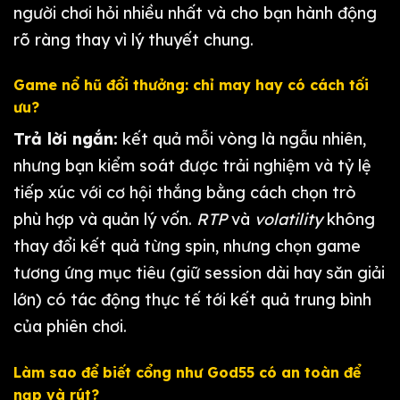
người chơi hỏi nhiều nhất và cho bạn hành động
rõ ràng thay vì lý thuyết chung.
Game nổ hũ đổi thưởng: chỉ may hay có cách tối
ưu?
Trả lời ngắn:
kết quả mỗi vòng là ngẫu nhiên,
nhưng bạn kiểm soát được trải nghiệm và tỷ lệ
tiếp xúc với cơ hội thắng bằng cách chọn trò
phù hợp và quản lý vốn.
RTP
và
volatility
không
thay đổi kết quả từng spin, nhưng chọn game
tương ứng mục tiêu (giữ session dài hay săn giải
lớn) có tác động thực tế tới kết quả trung bình
của phiên chơi.
Làm sao để biết cổng như God55 có an toàn để
nạp và rút?