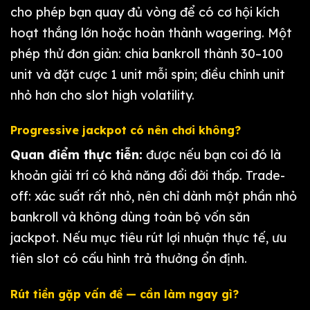
cho phép bạn quay đủ vòng để có cơ hội kích
hoạt thắng lớn hoặc hoàn thành wagering. Một
phép thử đơn giản: chia bankroll thành 30–100
unit và đặt cược 1 unit mỗi spin; điều chỉnh unit
nhỏ hơn cho slot high volatility.
Progressive jackpot có nên chơi không?
Quan điểm thực tiễn:
được nếu bạn coi đó là
khoản giải trí có khả năng đổi đời thấp. Trade-
off: xác suất rất nhỏ, nên chỉ dành một phần nhỏ
bankroll và không dùng toàn bộ vốn săn
jackpot. Nếu mục tiêu rút lợi nhuận thực tế, ưu
tiên slot có cấu hình trả thưởng ổn định.
Rút tiền gặp vấn đề — cần làm ngay gì?