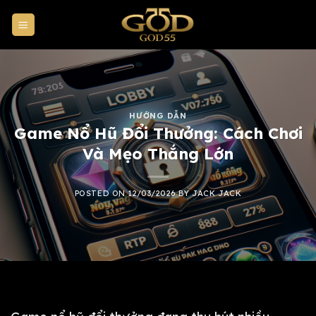
Skip
to
content
HƯỚNG DẪN
Game Nổ Hũ Đổi Thưởng: Cách Chơi
Và Mẹo Thắng Lớn
POSTED ON
12/03/2026
BY
JACK JACK