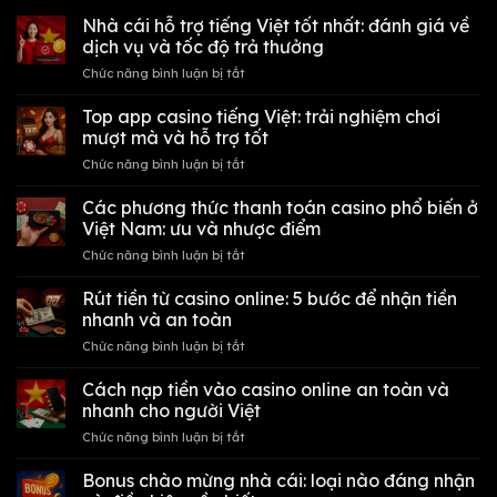
Nhà cái hỗ trợ tiếng Việt tốt nhất: đánh giá về
dịch vụ và tốc độ trả thưởng
ở
Chức năng bình luận bị tắt
Nhà
cái
Top app casino tiếng Việt: trải nghiệm chơi
hỗ
mượt mà và hỗ trợ tốt
trợ
ở
Chức năng bình luận bị tắt
tiếng
Top
Việt
app
Các phương thức thanh toán casino phổ biến ở
tốt
casino
nhất:
Việt Nam: ưu và nhược điểm
tiếng
đánh
ở
Chức năng bình luận bị tắt
Việt:
giá
Các
trải
về
phương
Rút tiền từ casino online: 5 bước để nhận tiền
nghiệm
dịch
thức
chơi
nhanh và an toàn
vụ
thanh
mượt
và
ở
Chức năng bình luận bị tắt
toán
mà
tốc
Rút
casino
và
độ
tiền
Cách nạp tiền vào casino online an toàn và
phổ
hỗ
trả
từ
biến
nhanh cho người Việt
trợ
thưởng
casino
ở
tốt
ở
Chức năng bình luận bị tắt
online:
Việt
Cách
5
Nam:
nạp
Bonus chào mừng nhà cái: loại nào đáng nhận
bước
ưu
tiền
để