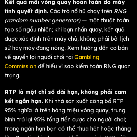
Kết quả mỗi vòng quay hoàn toàn do máy
tính quyết định.
Các trò nổ hũ chạy trên
RNG
(random number generator)
— một thuật toán
tạo số ngẫu nhiên; khi bạn nhấn quay, kết quả
được xác định trên máy chủ, không phải bởi lịch
sử hay máy đang nóng. Xem hướng dẫn cơ bản
về quyền lợi người chơi tại
Gambling
Commission
để hiểu vì sao kiểm toán RNG quan
trọng.
RTP là một chỉ số dài hạn, không phải cam
kết ngắn hạn.
Khi nhà sản xuất công bố RTP
95% nghĩa là trên hàng triệu vòng quay, trung
bình trả lại 95% tổng tiền cược cho người chơi;
trong ngắn hạn bạn có thể thua hết hoặc thắng