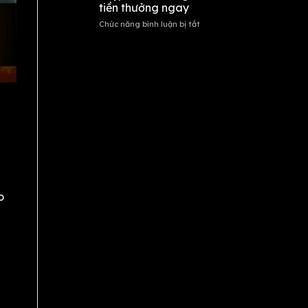
tiền thưởng ngay
Việt
loại
nào
ở
Chức năng bình luận bị tắt
đáng
Mã
nhận
khuyến
và
mãi
điều
casino:
kiện
bí
cần
quyết
biết
nhập
mã
và
tăng
tiền
thưởng
ngay
o