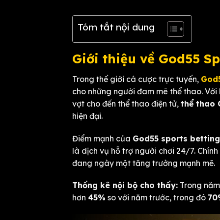
Tóm tắt nội dung
Giới thiệu về God55 Sp
Trong thế giới cá cược trực tuyến,
God5
cho những người đam mê thể thao. Với 
vợt cho đến thể thao điện tử,
thể thao
hiện đại.
Điểm mạnh của
God55 sports betting
là dịch vụ hỗ trợ người chơi 24/7. Chín
đang ngày một tăng trưởng mạnh mẽ.
Thống kê nội bộ cho thấy:
Trong năm 
hơn
45%
so với năm trước, trong đó
70