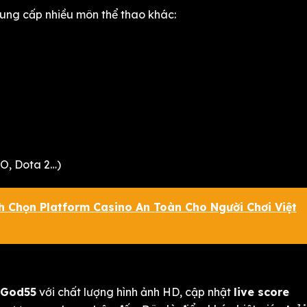
cung cấp nhiều môn thể thao khác:
O, Dota 2…)
h Chọn Platform Casino An Toàn Cho Người Chơi Việt
s God55
với chất lượng hình ảnh HD, cập nhật
live score