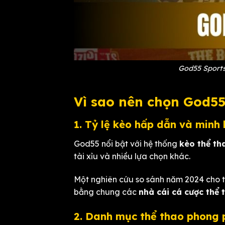
God55 Sports
Vì sao nên chọn God55
1. Tỷ lệ kèo hấp dẫn và minh
God55 nổi bật với hệ thống
kèo thể t
tài xỉu và nhiều lựa chọn khác.
Một nghiên cứu so sánh năm 2024 cho t
bằng chung các
nhà cái cá cược thể 
2. Danh mục thể thao phong 