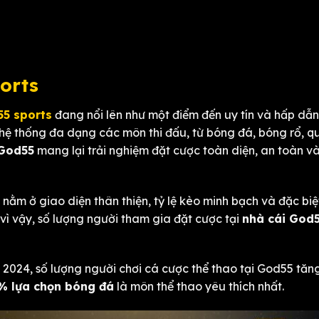
orts
5 sports
đang nổi lên như một điểm đến uy tín và hấp dẫn
hệ thống đa dạng các môn thi đấu, từ bóng đá, bóng rổ, q
 God55
mang lại trải nghiệm đặt cược toàn diện, an toàn v
nằm ở giao diện thân thiện, tỷ lệ kèo minh bạch và đặc biệ
h vì vậy, số lượng người tham gia đặt cược tại
nhà cái God
2024, số lượng người chơi cá cược thể thao tại God55 tăn
% lựa chọn bóng đá
là môn thể thao yêu thích nhất.