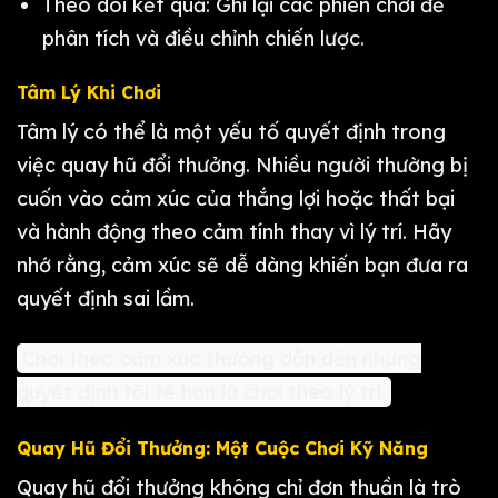
Theo dõi kết quả: Ghi lại các phiên chơi để
phân tích và điều chỉnh chiến lược.
Tâm Lý Khi Chơi
Tâm lý có thể là một yếu tố quyết định trong
việc quay hũ đổi thưởng. Nhiều người thường bị
cuốn vào cảm xúc của thắng lợi hoặc thất bại
và hành động theo cảm tính thay vì lý trí. Hãy
nhớ rằng, cảm xúc sẽ dễ dàng khiến bạn đưa ra
quyết định sai lầm.
Chơi theo cảm xúc thường dẫn đến những
quyết định tồi tệ hơn là chơi theo lý trí.
Quay Hũ Đổi Thưởng: Một Cuộc Chơi Kỹ Năng
Quay hũ đổi thưởng không chỉ đơn thuần là trò