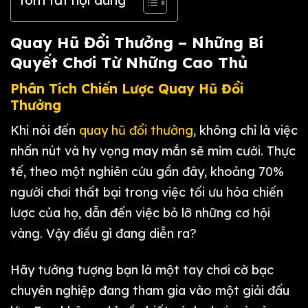
Tóm tắt nội dung
Quay Hũ Đổi Thưởng – Những Bí
Quyết Chơi Từ Những Cao Thủ
Phân Tích Chiến Lược Quay Hũ Đổi
Thưởng
Khi nói đến
quay hũ đổi thưởng
, không chỉ là việc
nhấn nút và hy vọng may mắn sẽ mỉm cười. Thực
tế, theo một nghiên cứu gần đây, khoảng 70%
người chơi thất bại trong việc tối ưu hóa chiến
lược của họ, dẫn đến việc bỏ lỡ những cơ hội
vàng. Vậy điều gì đang diễn ra?
Hãy tưởng tượng bạn là một tay chơi cờ bạc
chuyên nghiệp đang tham gia vào một giải đấu