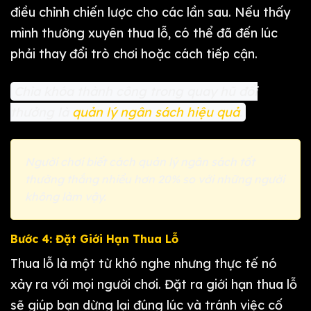
điều chỉnh chiến lược cho các lần sau. Nếu thấy
mình thường xuyên thua lỗ, có thể đã đến lúc
phải thay đổi trò chơi hoặc cách tiếp cận.
Chìa khóa thành công trong quay hũ đổi
thưởng là
quản lý ngân sách hiệu quả
.
Người chơi biết cách quản lý ngân sách tốt
thường thắng nhiều hơn 20% so với những người
không làm vậy.
Bước 4: Đặt Giới Hạn Thua Lỗ
Thua lỗ là một từ khó nghe nhưng thực tế nó
xảy ra với mọi người chơi. Đặt ra giới hạn thua lỗ
sẽ giúp bạn dừng lại đúng lúc và tránh việc cố