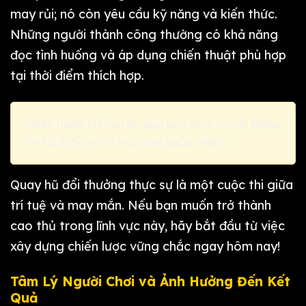
may rủi; nó còn yêu cầu kỹ năng và kiến thức.
Những người thành công thường có khả năng
đọc tình huống và áp dụng chiến thuật phù hợp
tại thời điểm thích hợp.
Chiến thuật tốt hơn sẽ giúp bạn tăng cơ hội thắng
lên tới 30% so với việc chơi ngẫu nhiên.
Quay hũ đổi thưởng thực sự là một cuộc thi giữa
trí tuệ và may mắn. Nếu bạn muốn trở thành
cao thủ trong lĩnh vực này, hãy bắt đầu từ việc
xây dựng chiến lược vững chắc ngay hôm nay!
Tâm Lý Người Chơi và Ảnh Hưởng Đến Kết
Quả