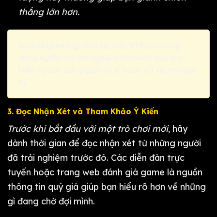
thắng lớn hơn.
Nhớ rằng không phải lúc nào RTP cao cũng
đồng nghĩa với trải nghiệm tốt nhất; hãy tìm
kiếm sự cân bằng giữa tỷ lệ hoàn trả và tính giải
trí.
3. Đọc Nhận Xét và Tham Khảo Ý Kiến
Trước khi bắt đầu với một trò chơi mới
, hãy
dành thời gian để đọc nhận xét từ những người
đã trải nghiệm trước đó. Các diễn đàn trực
tuyến hoặc trang web đánh giá game là nguồn
thông tin quý giá giúp bạn hiểu rõ hơn về những
gì đang chờ đợi mình.