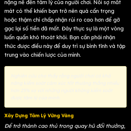
nặng nề đến tâm lý của người chơi. Nỗi sợ mất
mát có thể khiến bạn trở nên quá cẩn trọng
hoặc thậm chí chấp nhận rủi ro cao hơn để gỡ
gạc lại số tiền đã mất. Đây thực sự là một vòng
luẩn quẩn khó thoát khỏi. Bạn cần phải nhận
thức được điều này để duy trì sự bình tĩnh và tập
trung vào chiến lược của mình.
Nghiên cứu cho thấy rằng người chơi có khả
năng kiểm soát cảm xúc tốt thường thắng nhiều
hơn 25% so với những người không kiểm soát
được tâm lý của mình.
Xây Dựng Tâm Lý Vững Vàng
Để trở thành cao thủ trong quay hũ đổi thưởng
,