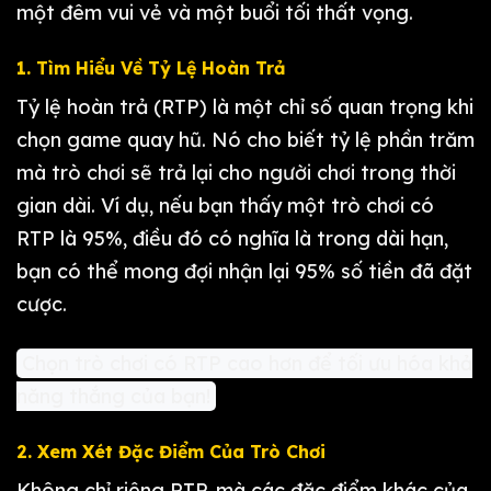
một đêm vui vẻ và một buổi tối thất vọng.
1. Tìm Hiểu Về Tỷ Lệ Hoàn Trả
Tỷ lệ hoàn trả (RTP) là một chỉ số quan trọng khi
chọn game quay hũ. Nó cho biết tỷ lệ phần trăm
mà trò chơi sẽ trả lại cho người chơi trong thời
gian dài. Ví dụ, nếu bạn thấy một trò chơi có
RTP là 95%, điều đó có nghĩa là trong dài hạn,
bạn có thể mong đợi nhận lại 95% số tiền đã đặt
cược.
Chọn trò chơi có RTP cao hơn để tối ưu hóa khả
năng thắng của bạn!
2. Xem Xét Đặc Điểm Của Trò Chơi
Không chỉ riêng RTP, mà các đặc điểm khác của