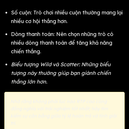
Số cuộn: Trò chơi nhiều cuộn thường mang lại
nhiều cơ hội thắng hơn.
Dòng thanh toán: Nên chọn những trò có
nhiều dòng thanh toán để tăng khả năng
chiến thắng.
Biểu tượng Wild và Scatter: Những biểu
tượng này thường giúp bạn giành chiến
thắng lớn hơn.
Nhớ rằng không phải lúc nào RTP cao cũng
đồng nghĩa với trải nghiệm tốt nhất; hãy tìm
kiếm sự cân bằng giữa tỷ lệ hoàn trả và tính giải
trí.