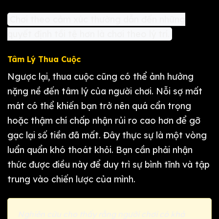
Chơi theo cảm xúc thường dẫn đến những
quyết định tồi tệ hơn là chơi theo lý trí.
Tâm Lý Thua Cuộc
Ngược lại, thua cuộc cũng có thể ảnh hưởng
nặng nề đến tâm lý của người chơi. Nỗi sợ mất
mát có thể khiến bạn trở nên quá cẩn trọng
hoặc thậm chí chấp nhận rủi ro cao hơn để gỡ
gạc lại số tiền đã mất. Đây thực sự là một vòng
luẩn quẩn khó thoát khỏi. Bạn cần phải nhận
thức được điều này để duy trì sự bình tĩnh và tập
trung vào chiến lược của mình.
Nghiên cứu cho thấy rằng người chơi có khả