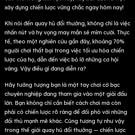
xây dựng chiến lược vững chắc ngay hôm nay!
Khi nói đến quay hũ đổi thưởng, không chỉ là việc
nhấn nút và hy vọng may mắn sẽ mỉm cười. Thực
tế, theo một nghiên cứu gần đây, khoảng 70%
người chơi thất bại trong việc tối ưu hóa chiến
lược của họ, dẫn đến việc bỏ lỡ những cơ hội
vàng. Vậy điều gì đang diễn ra?
Hãy tưởng tượng bạn là một tay chơi cờ bạc
chuyên nghiệp đang tham gia vào một giải đấu
lớn. Bạn không chỉ cần biết cách chơi mà còn
phải có chiến lược rõ ràng để đối phó với những
đối thủ mạnh mẽ khác. Cũng tương tự như vậy
trong thế giới quay hũ đổi thưởng — chiến lược