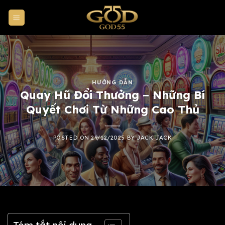
Skip
to
content
HƯỚNG DẪN
Quay Hũ Đổi Thưởng – Những Bí
Quyết Chơi Từ Những Cao Thủ
POSTED ON
29/12/2025
BY
JACK JACK