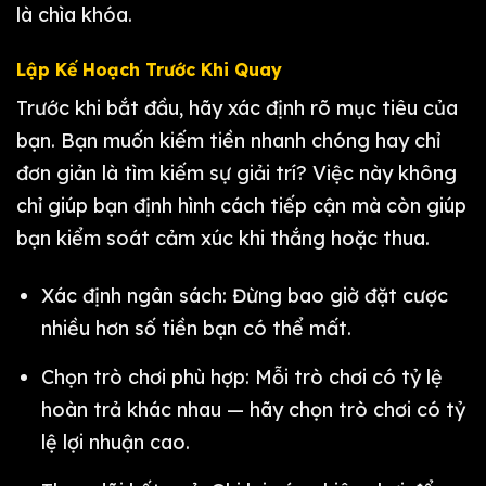
là chìa khóa.
Lập Kế Hoạch Trước Khi Quay
Trước khi bắt đầu, hãy xác định rõ mục tiêu của
bạn. Bạn muốn kiếm tiền nhanh chóng hay chỉ
đơn giản là tìm kiếm sự giải trí? Việc này không
chỉ giúp bạn định hình cách tiếp cận mà còn giúp
bạn kiểm soát cảm xúc khi thắng hoặc thua.
Xác định ngân sách: Đừng bao giờ đặt cược
nhiều hơn số tiền bạn có thể mất.
Chọn trò chơi phù hợp: Mỗi trò chơi có tỷ lệ
hoàn trả khác nhau — hãy chọn trò chơi có tỷ
lệ lợi nhuận cao.