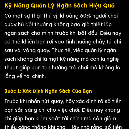
Kỹ Năng Quản Lý Ngân Sách Hiệu Quả
Có một sự thật thú vị: khoảng 60% người chơi
quay hũ đổi thưởng không bao giờ thiết lập
ngân sách cho mình trước khi bắt đầu. Điều này
có thể khiến bạn rơi vào tình huống cháy túi chỉ
sau vài vòng quay. Thực tế, việc quản lý ngân
sách không chỉ là một kỹ năng mà còn là nghệ
thuật giúp bạn tận hưởng trò chơi mà không lo
lắng về tài chính.
Bước 1: Xác Định Ngân Sách Của Bạn
Trước khi nhấn nút quay, hãy xác định rõ số tiền
bạn sẵn sàng chi cho việc chơi. Điều này không
chỉ giúp bạn kiểm soát tài chính mà còn giảm
thiểu căng thẳng khi chơi. Hãy nhớ rằng, số tiền