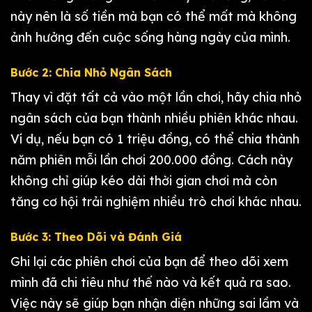
này nên là số tiền mà bạn có thể mất mà không
ảnh hưởng đến cuộc sống hàng ngày của mình.
Bước 2: Chia Nhỏ Ngân Sách
Thay vì đặt tất cả vào một lần chơi, hãy chia nhỏ
ngân sách của bạn thành nhiều phiên khác nhau.
Ví dụ, nếu bạn có 1 triệu đồng, có thể chia thành
năm phiên mỗi lần chơi 200.000 đồng. Cách này
không chỉ giúp kéo dài thời gian chơi mà còn
tăng cơ hội trải nghiệm nhiều trò chơi khác nhau.
Bước 3: Theo Dõi và Đánh Giá
Ghi lại các phiên chơi của bạn để theo dõi xem
mình đã chi tiêu như thế nào và kết quả ra sao.
Việc này sẽ giúp bạn nhận diện những sai lầm và