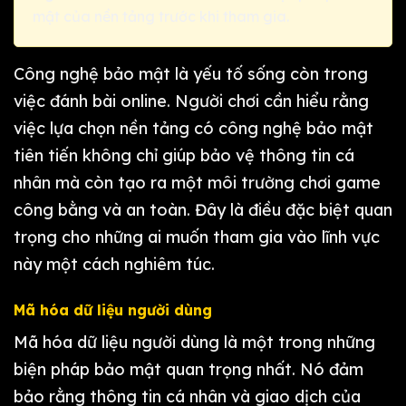
mật của nền tảng trước khi tham gia.
Công nghệ bảo mật là yếu tố sống còn trong
việc đánh bài online. Người chơi cần hiểu rằng
việc lựa chọn nền tảng có công nghệ bảo mật
tiên tiến không chỉ giúp bảo vệ thông tin cá
nhân mà còn tạo ra một môi trường chơi game
công bằng và an toàn. Đây là điều đặc biệt quan
trọng cho những ai muốn tham gia vào lĩnh vực
này một cách nghiêm túc.
Mã hóa dữ liệu người dùng
Mã hóa dữ liệu người dùng là một trong những
biện pháp bảo mật quan trọng nhất. Nó đảm
bảo rằng thông tin cá nhân và giao dịch của