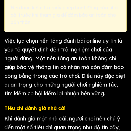
Nên luôn kiểm tra giấy phép hoạt động của nhà
cái trước khi tham gia để đảm bảo an toàn cho
bản thân.
Việc lựa chọn nền tảng đánh bài online uy tín là
yếu tố quyết định đến trải nghiệm chơi của
người dùng. Một nền tảng an toàn không chỉ
giúp bảo vệ thông tin cá nhân mà còn đảm bảo
công bằng trong các trò chơi. Điều này đặc biệt
quan trọng cho những người chơi nghiêm túc,
tìm kiếm cơ hội kiếm lợi nhuận bền vững.
Tiêu chí đánh giá nhà cái
Khi đánh giá một nhà cái, người chơi nên chú ý
đến một số tiêu chí quan trọng như độ tin cậy,