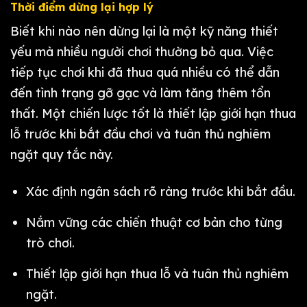
Thời điểm dừng lại hợp lý
Biết khi nào nên dừng lại là một kỹ năng thiết
yếu mà nhiều người chơi thường bỏ qua. Việc
tiếp tục chơi khi đã thua quá nhiều có thể dẫn
đến tình trạng gỡ gạc và làm tăng thêm tổn
thất. Một chiến lược tốt là thiết lập giới hạn thua
lỗ trước khi bắt đầu chơi và tuân thủ nghiêm
ngặt quy tắc này.
Xác định ngân sách rõ ràng trước khi bắt đầu.
Nắm vững các chiến thuật cơ bản cho từng
trò chơi.
Thiết lập giới hạn thua lỗ và tuân thủ nghiêm
ngặt.