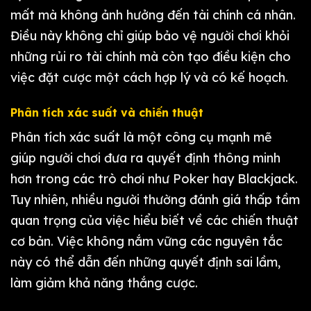
mất mà không ảnh hưởng đến tài chính cá nhân.
Điều này không chỉ giúp bảo vệ người chơi khỏi
những rủi ro tài chính mà còn tạo điều kiện cho
việc đặt cược một cách hợp lý và có kế hoạch.
Phân tích xác suất và chiến thuật
Phân tích xác suất là một công cụ mạnh mẽ
giúp người chơi đưa ra quyết định thông minh
hơn trong các trò chơi như Poker hay Blackjack.
Tuy nhiên, nhiều người thường đánh giá thấp tầm
quan trọng của việc hiểu biết về các chiến thuật
cơ bản. Việc không nắm vững các nguyên tắc
này có thể dẫn đến những quyết định sai lầm,
làm giảm khả năng thắng cược.