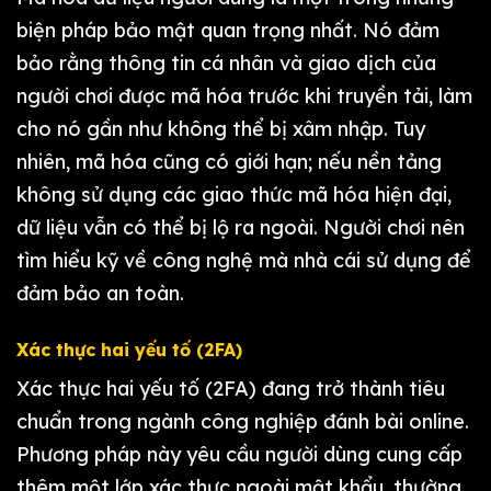
biện pháp bảo mật quan trọng nhất. Nó đảm
bảo rằng thông tin cá nhân và giao dịch của
người chơi được mã hóa trước khi truyền tải, làm
cho nó gần như không thể bị xâm nhập. Tuy
nhiên, mã hóa cũng có giới hạn; nếu nền tảng
không sử dụng các giao thức mã hóa hiện đại,
dữ liệu vẫn có thể bị lộ ra ngoài. Người chơi nên
tìm hiểu kỹ về công nghệ mà nhà cái sử dụng để
đảm bảo an toàn.
Xác thực hai yếu tố (2FA)
Xác thực hai yếu tố (2FA) đang trở thành tiêu
chuẩn trong ngành công nghiệp đánh bài online.
Phương pháp này yêu cầu người dùng cung cấp
thêm một lớp xác thực ngoài mật khẩu, thường