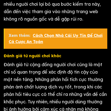
nhiều người chơi lại bỏ qua bước kiểm tra này,
dẫn đến việc tham gia vào những trang web
không rõ nguồn gốc và dễ gặp rủi ro.
Xem thêm:
Cách Chọn Nhà Cái Uy Tín Để Chơi
Cá Cược An Toàn
Đánh giá từ người chơi khác
Đánh giá từ cộng đồng người chơi cũng là một
chỉ số quan trọng để xác định độ tin cậy của
một nền tảng. Những phản hồi tích cực thường
phản ánh chất lượng dịch vụ tốt, trong khi các
phản hồi tiêu cực có thể chỉ ra những vấn đề cần
khắc phục. Tuy nhiên, nhiều người dùng thường
bị ảnh hưởng bởi cảm xúc cá nhân mà không