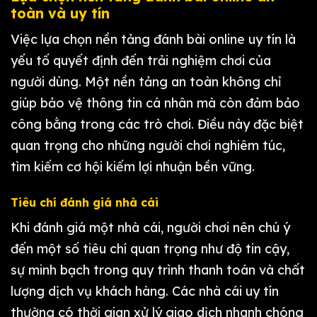
toàn và uy tín
Việc lựa chọn nền tảng đánh bài online uy tín là
yếu tố quyết định đến trải nghiệm chơi của
người dùng. Một nền tảng an toàn không chỉ
giúp bảo vệ thông tin cá nhân mà còn đảm bảo
công bằng trong các trò chơi. Điều này đặc biệt
quan trọng cho những người chơi nghiêm túc,
tìm kiếm cơ hội kiếm lợi nhuận bền vững.
Tiêu chí đánh giá nhà cái
Khi đánh giá một nhà cái, người chơi nên chú ý
đến một số tiêu chí quan trọng như độ tin cậy,
sự minh bạch trong quy trình thanh toán và chất
lượng dịch vụ khách hàng. Các nhà cái uy tín
thường có thời gian xử lý giao dịch nhanh chóng