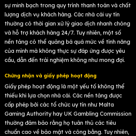
sự minh bạch trong quy trình thanh toán và chất
lượng dịch vụ khách hàng. Các nhà cái uy tín
thường có thời gian xử lý giao dịch nhanh chóng
và hỗ trợ khách hàng 24/7. Tuy nhiên, một số
nền tảng có thể quảng bá quá mức về tính năng
của mình mà không thực sự đáp ứng được yêu
cầu, dẫn đến trải nghiệm không như mong đợi.
Chứng nhận và giấy phép hoạt động
Giấy phép hoạt động là một yếu tố không thể
thiếu khi lựa chọn nhà cái. Các nền tảng được
cấp phép bởi các tổ chức uy tín như Malta
Gaming Authority hay UK Gambling Commission
thường đảm bảo rằng họ tuân thủ các tiêu
chuẩn cao về bảo mật và công bằng. Tuy nhiên,