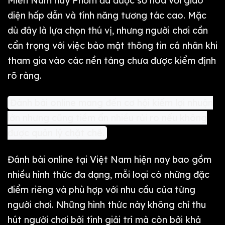
Miền Nam hay Phỏm đã được số hóa với giao
diện hấp dẫn và tính năng tương tác cao. Mặc
dù đây là lựa chọn thú vị, nhưng người chơi cần
cẩn trọng với việc bảo mật thông tin cá nhân khi
tham gia vào các nền tảng chưa được kiểm định
rõ ràng.
Đánh bài online mang đến cơ hội kiếm lợi nhuận
lớn nhưng cũng tiềm ẩn nhiều rủi ro nếu không
được quản lý chặt chẽ.
Đánh bài online tại Việt Nam hiện nay bao gồm
nhiều hình thức đa dạng, mỗi loại có những đặc
điểm riêng và phù hợp với nhu cầu của từng
người chơi. Những hình thức này không chỉ thu
hút người chơi bởi tính giải trí mà còn bởi khả