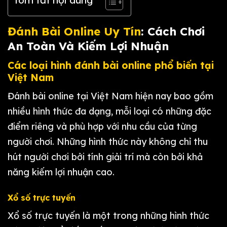
Tóm tắt nội dung
Đánh Bài Online Uy Tín
: Cách Chơi
An Toàn Và Kiếm Lợi Nhuận
Các loại hình đánh bài online phổ biến tại
Việt Nam
Đánh bài online tại Việt Nam hiện nay bao gồm
nhiều hình thức đa dạng, mỗi loại có những đặc
điểm riêng và phù hợp với nhu cầu của từng
người chơi. Những hình thức này không chỉ thu
hút người chơi bởi tính giải trí mà còn bởi khả
năng kiếm lợi nhuận cao.
Xổ số trực tuyến
Xổ số trực tuyến là một trong những hình thức