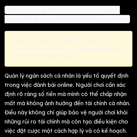
Kiến thức vững chắc về xác suất và quản lý
ngân sách sẽ giúp tối ưu hóa lợi nhuận của bạn.
Nghiên cứu cho thấy rằng người chơi có kế
hoạch rõ ràng về ngân sách thường đạt được kết
quả tốt hơn trong dài hạn.
Quản lý ngân sách cá nhân là yếu tố quyết định
trong việc đánh bài online. Người chơi cần xác
định rõ ràng số tiền mà mình có thể chấp nhận
mất mà không ảnh hưởng đến tài chính cá nhân.
Điều này không chỉ giúp bảo vệ người chơi khỏi
những rủi ro tài chính mà còn tạo điều kiện cho
việc đặt cược một cách hợp lý và có kế hoạch.